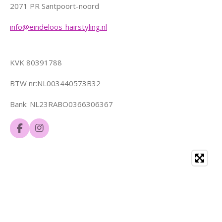
2071 PR Santpoort-noord
info@eindeloos-hairstyling.nl
KVK 80391788
BTW nr:NL003440573B32
Bank: NL23RABO0366306367
F
I
a
n
c
s
e
t
b
a
o
g
o
r
k
a
m