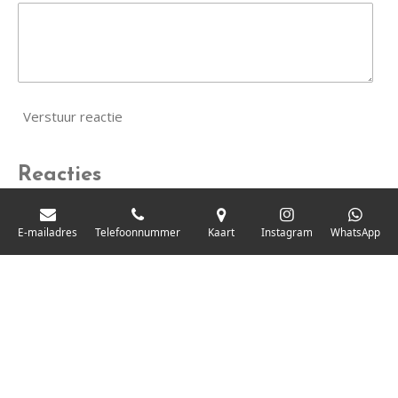
Verstuur reactie
Reacties
Er zijn geen reacties geplaatst.
E-mailadres
Telefoonnummer
Kaart
Instagram
WhatsApp
© 2020 - 2026 Eindeloos-hairstyling