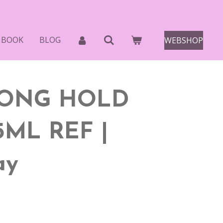
 BOOK
BLOG
WEBSHOP
RONG HOLD
5ML REF |
ay