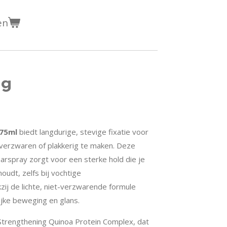
en
ng
 75ml
biedt langdurige, stevige fixatie voor
e verzwaren of plakkerig te maken. Deze
aarspray zorgt voor een sterke hold die je
oudt, zelfs bij vochtige
j de lichte, niet-verzwarende formule
ijke beweging en glans.
 Strengthening Quinoa Protein Complex, dat