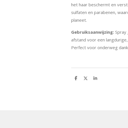
het haar beschermt en verste
sulfaten en parabenen, waard
planeet.
Gebruiksaanwijzing:
Spray 
afstand voor een langdurige, 
Perfect voor onderweg dankz
D
D
S
e
e
h
l
e
a
e
l
r
n
e