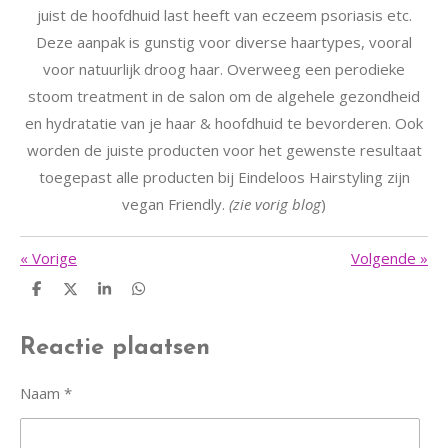
juist de hoofdhuid last heeft van eczeem psoriasis etc.
Deze aanpak is gunstig voor diverse haartypes, vooral
voor natuurlijk droog haar. Overweeg een perodieke
stoom treatment in de salon om de algehele gezondheid
en hydratatie van je haar & hoofdhuid te bevorderen. Ook
worden de juiste producten voor het gewenste resultaat
toegepast alle producten bij Eindeloos Hairstyling zijn
vegan Friendly.
(zie vorig blog
)
«
Vorige
Volgende
»
D
D
S
D
e
e
h
e
l
e
a
l
e
l
r
e
Reactie plaatsen
n
e
n
Naam *